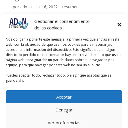
por
admin
|
Jul 16, 2022
|
resumen
En el artículo de hoy vamos a resumir la legislación
Gestionar el consentimiento
existente sobre violencia de género e igualdad. Esta
de las cookies
legislación es exigible en el ámbito de la legislación de
la normativa estatal no sanitaria. Bajo este epígrafe,
Nos obligan a ponerte este mensaje la primera vez que entras en esta
tenemos dos leyes: Ley Orgánica 1/2004 de 28 de...
web, con la obviedad de que usamos cookies para almacenar y/o
La constitución Española
acceder a la información del dispositivo. Esto significa que en algún
directorio perdido de tu ordenador hay un archivo diminuto que usa la
página web para guardar un par de datos sobre tu navegador y tu
por
admin
|
Jul 13, 2022
|
resumen
equipo, para que navegar por esta web no sea un suplicio.
Vamos a comenzar una serie de artículos donde os
Puedes aceptar todo, rechazar todo, o elegir que aceptas que se
mostramos cómo preparamos nuestras clases. En el
guarde ahí.
artículo anterior os dijimos cómo se estructura una
Oposición del SERMAS. Hoy comenzaremos con el
Aceptar
primer bloque: la Legislación. En especial con su norma
fundamental: la...
Denegar
« Entradas más antiguas
Ver preferencias