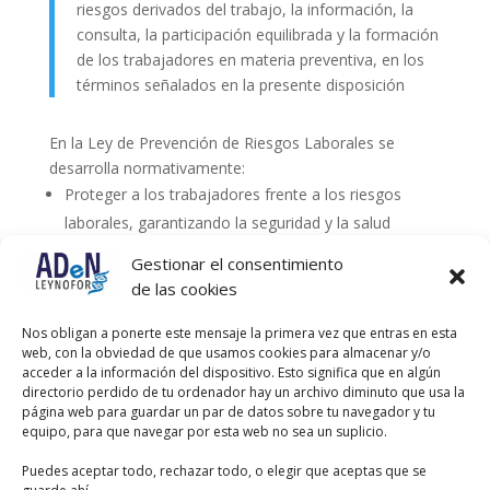
riesgos derivados del trabajo, la información, la
consulta, la participación equilibrada y la formación
de los trabajadores en materia preventiva, en los
términos señalados en la presente disposición
En la Ley de Prevención de Riesgos Laborales se
desarrolla normativamente:
Proteger a los trabajadores frente a los riesgos
laborales, garantizando la seguridad y la salud
laboral.
Gestionar el consentimiento
Realizar la prevención de los riesgos, integrando en
de las cookies
la empresa la actividad preventiva y adoptando las
Nos obligan a ponerte este mensaje la primera vez que entras en esta
medidas que sean necesarias.
web, con la obviedad de que usamos cookies para almacenar y/o
Formar, informar y consultar a los trabajadores,
acceder a la información del dispositivo. Esto significa que en algún
directorio perdido de tu ordenador hay un archivo diminuto que usa la
permitiendo su participación.
página web para guardar un par de datos sobre tu navegador y tu
Vigilar el estado de salud de los trabajadores.
equipo, para que navegar por esta web no sea un suplicio.
Adoptar medidas de emergencia.
Puedes aceptar todo, rechazar todo, o elegir que aceptas que se
Constituir una organización preventiva y dotarla de