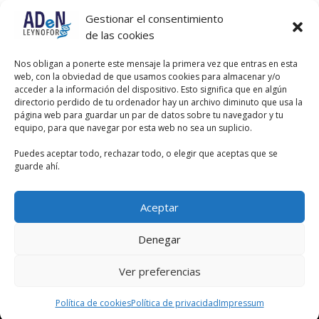
Gestionar el consentimiento
de las cookies
Nos obligan a ponerte este mensaje la primera vez que entras en esta
web, con la obviedad de que usamos cookies para almacenar y/o
acceder a la información del dispositivo. Esto significa que en algún
directorio perdido de tu ordenador hay un archivo diminuto que usa la
página web para guardar un par de datos sobre tu navegador y tu
equipo, para que navegar por esta web no sea un suplicio.
Temario Común Alcazar de
Puedes aceptar todo, rechazar todo, o elegir que aceptas que se
guarde ahí.
San Juan
140,00
€
Aceptar
Denegar
Ver preferencias
Política de cookies
Política de privacidad
Impressum