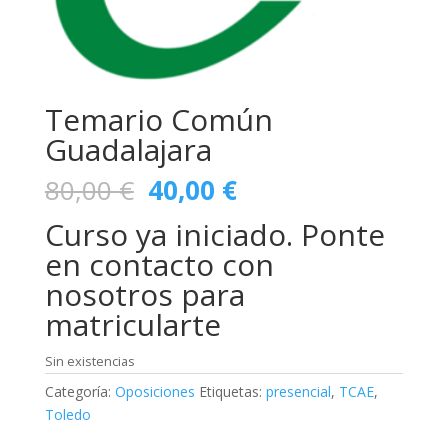
Temario Común
Guadalajara
El
El
80,00
€
40,00
€
precio
precio
Curso ya iniciado. Ponte
original
actual
era:
es:
en contacto con
80,00 €.
40,00 €.
nosotros para
matricularte
Sin existencias
Categoría:
Oposiciones
Etiquetas:
presencial
,
TCAE
,
Toledo