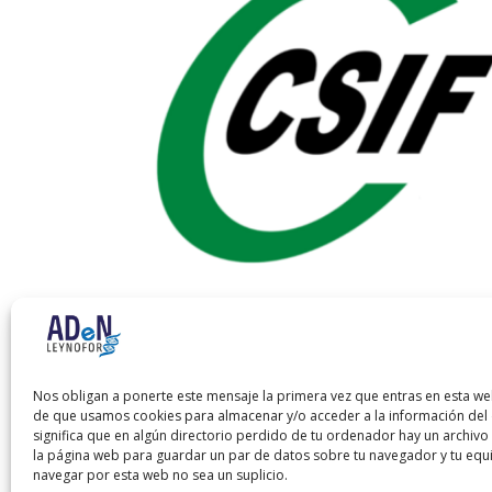
TCAE Toledo
El
El
80,00
€
40,00
€
precio
precio
Nos obligan a ponerte este mensaje la primera vez que entras en esta we
de que usamos cookies para almacenar y/o acceder a la información del d
original
actual
significa que en algún directorio perdido de tu ordenador hay un archiv
era:
es:
la página web para guardar un par de datos sobre tu navegador y tu equ
80,00 €.
40,00 €.
navegar por esta web no sea un suplicio.