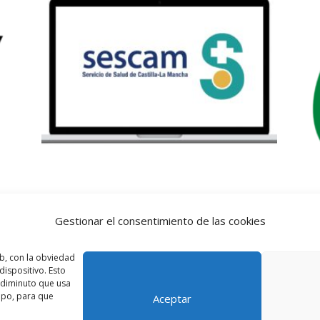
Auxiliar Administrativo
C
Gestionar el consentimiento de las cookies
SESCAM Online
80
El
El
b, con la obviedad
80,00
€
40,00
€
ispositivo. Esto
precio
precio
o diminuto que usa
original
actual
ipo, para que
Aceptar
era:
es: