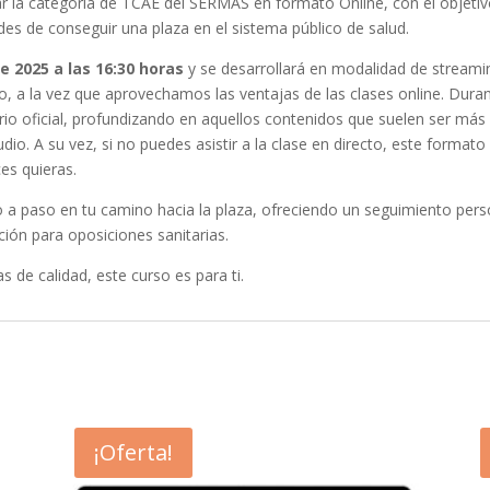
la categoría de TCAE del SERMAS en formato Online, con el objetivo 
des de conseguir una plaza en el sistema público de salud.
 2025 a las 16:30 horas
y se desarrollará en modalidad de streamin
o, a la vez que aprovechamos las ventajas de las clases online. Duran
rio oficial, profundizando en aquellos contenidos que suelen ser má
o. A su vez, si no puedes asistir a la clase en directo, este formato
es quieras.
paso en tu camino hacia la plaza, ofreciendo un seguimiento person
ión para oposiciones sanitarias.
 de calidad, este curso es para ti.
¡Oferta!