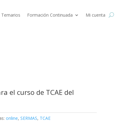
 Temarios
Formación Continuada
Mi cuenta
ra el curso de TCAE del
as:
online
,
SERMAS
,
TCAE