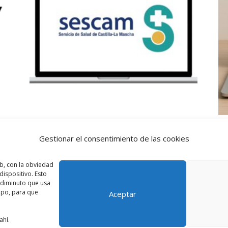
Celador SESCAM Online
T
Gestionar el consentimiento de las cookies
El
El
80,00
€
40,00
€
35
precio
precio
b, con la obviedad
ispositivo. Esto
original
actual
o diminuto que usa
era:
es:
ipo, para que
Aceptar
80,00 €.
40,00 €.
ahí.