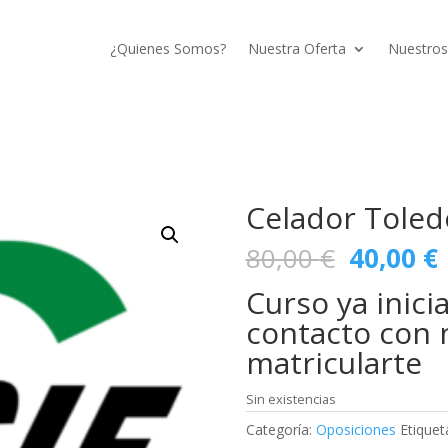
¿Quienes Somos?
Nuestra Oferta
Nuestros
Celador Toled
El
E
80,00
€
40,00
€
precio
Curso ya inici
original
era:
e
contacto con 
80,00 €.
matricularte
Sin existencias
Categoría:
Oposiciones
Etiquet