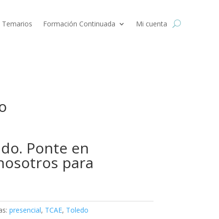
 Temarios
Formación Continuada
Mi cuenta
o
l
precio
ado. Ponte en
actual
s:
nosotros para
40,00 €.
as:
presencial
,
TCAE
,
Toledo