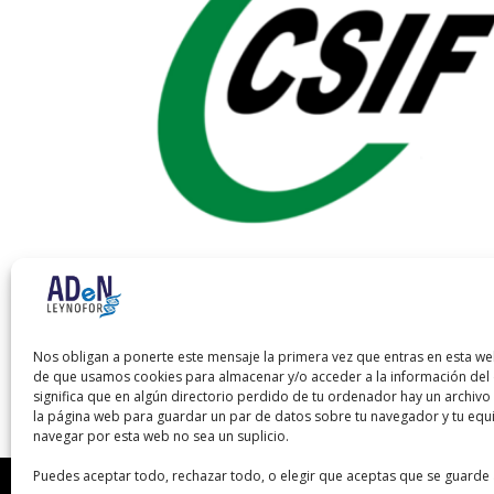
Auxiliar Administrativo
SESCAM Guadalajara
El
El
Nos obligan a ponerte este mensaje la primera vez que entras en esta we
80,00
€
40,00
€
de que usamos cookies para almacenar y/o acceder a la información del d
precio
precio
significa que en algún directorio perdido de tu ordenador hay un archiv
original
actual
la página web para guardar un par de datos sobre tu navegador y tu equ
era:
es:
navegar por esta web no sea un suplicio.
80,00 €.
40,00 €.
Puedes aceptar todo, rechazar todo, o elegir que aceptas que se guarde 