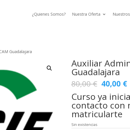
¿Quienes Somos?
Nuestra Oferta
Nuestros
ESCAM Guadalajara
Auxiliar Admi
Guadalajara
El
E
80,00
€
40,00
€
precio
Curso ya inici
original
era:
e
contacto con 
80,00 €.
matricularte
Sin existencias