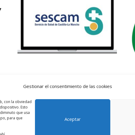
Auxiliar Administrativo
T
Gestionar el consentimiento de las cookies
SESCAM Online
80
El
El
b, con la obviedad
80,00
€
40,00
€
ispositivo. Esto
precio
precio
o diminuto que usa
original
actual
ipo, para que
Aceptar
era:
es:
80,00 €.
40,00 €.
ahí.