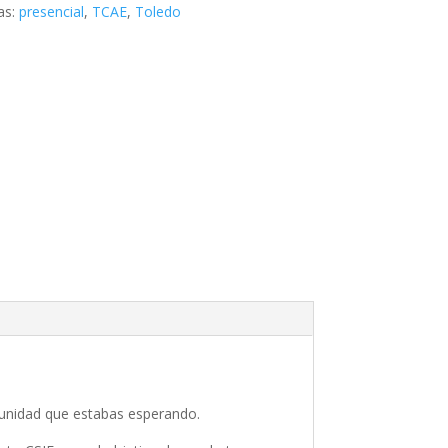
as:
presencial
,
TCAE
,
Toledo
tunidad que estabas esperando.