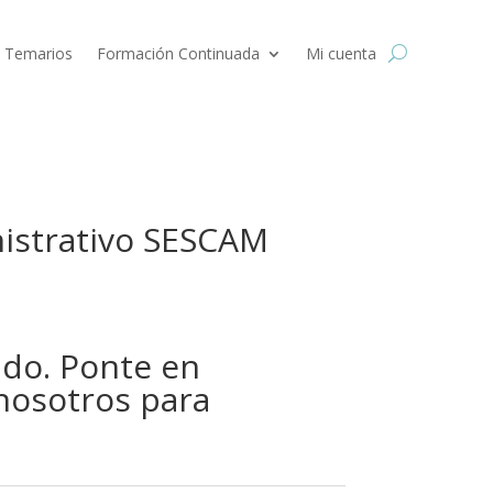
 Temarios
Formación Continuada
Mi cuenta
nistrativo SESCAM
l
precio
ado. Ponte en
actual
s:
nosotros para
40,00 €.