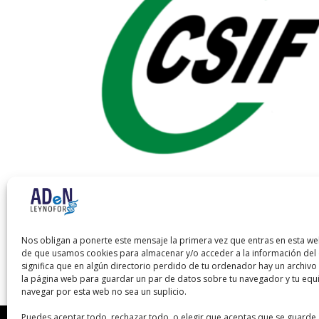
Temario Común
Guadalajara
El
El
Nos obligan a ponerte este mensaje la primera vez que entras en esta we
80,00
€
40,00
€
de que usamos cookies para almacenar y/o acceder a la información del d
precio
precio
significa que en algún directorio perdido de tu ordenador hay un archiv
original
actual
la página web para guardar un par de datos sobre tu navegador y tu equ
era:
es:
navegar por esta web no sea un suplicio.
80,00 €.
40,00 €.
Puedes aceptar todo, rechazar todo, o elegir que aceptas que se guarde 