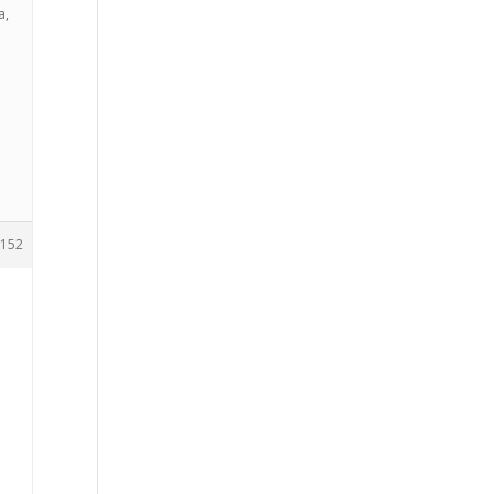
a,
152