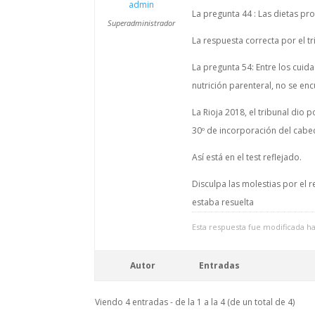
admin
La pregunta 44 : Las dietas pr
Superadministrador
La respuesta correcta por el t
La pregunta 54: Entre los cuid
nutrición parenteral, no se en
La Rioja 2018, el tribunal di
30º de incorporación del cabece
Así está en el test reflejado.
Disculpa las molestias por el 
estaba resuelta
Esta respuesta fue modificada h
Autor
Entradas
Viendo 4 entradas - de la 1 a la 4 (de un total de 4)