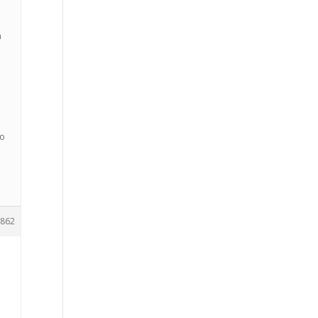
n
no
862