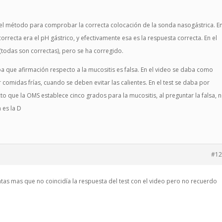
 el método para comprobar la correcta colocación de la sonda nasogástrica. E
correcta era el pH gástrico, y efectivamente esa es la respuesta correcta. En el
todas son correctas), pero se ha corregido.
a que afirmación respecto a la mucositis es falsa. En el video se daba como
 comidas frías, cuando se deben evitar las calientes. En el test se daba por
to que la OMS establece cinco grados para la mucositis, al preguntar la falsa, 
 es la D
#12
as mas que no coincidía la respuesta del test con el video pero no recuerdo