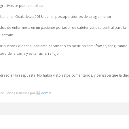
ogresivas se pueden aplicar:
ribunal en Osakidetza 2018 fue: en postoperatorios de cirugía menor
ados de enfermería en un paciente portador de cateter venoso central para la
cuentran:
o por bueno: Colocar al paciente encamado en posición semi-fowler, asegurando
ro de la cama y evitar así el reflujo
retraso en la respuesta. No había visto estos comentarios, y pensaba que la du
ace 3 años, 8 meses por
admin
.