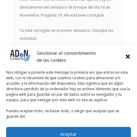
directamente del simulacro de Enrique del día 18 de
Noviembre. Pregunta 18. Ahí está bien corregida.
Ya está corregido en el primer simulacro. Disculpa las
molestias.
Gestionar el consentimiento
Autor
Entradas
de las cookies
Viendo 3 entradas - de la 1 a la 3 (de un total de 3)
Nos obligan a ponerte este mensaje la primera vez que entras en esta
web, con la obviedad de que usamos cookies para almacenar y/o
Debes estar registrado para responder a este debate.
acceder a la información del dispositivo. Esto significa que en algún
directorio perdido de tu ordenador hay un archivo diminuto que usa la
página web para guardar un par de datos sobre tu navegador y tu
Nombre de usuario:
equipo, para que navegar por esta web no sea un suplicio.
Puedes aceptar todo, rechazar todo, o elegir que aceptas que se
Contraseña:
guarde ahí.
Recordar mi contraseña
Aceptar
Acceder