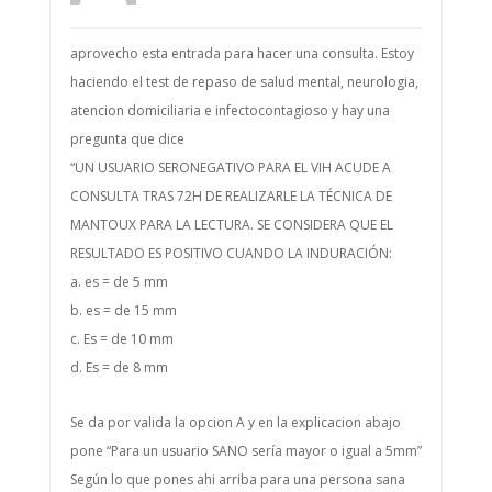
aprovecho esta entrada para hacer una consulta. Estoy
haciendo el test de repaso de salud mental, neurologia,
atencion domiciliaria e infectocontagioso y hay una
pregunta que dice
“UN USUARIO SERONEGATIVO PARA EL VIH ACUDE A
CONSULTA TRAS 72H DE REALIZARLE LA TÉCNICA DE
MANTOUX PARA LA LECTURA. SE CONSIDERA QUE EL
RESULTADO ES POSITIVO CUANDO LA INDURACIÓN:
a. es = de 5 mm
b. es = de 15 mm
c. Es = de 10 mm
d. Es = de 8 mm
Se da por valida la opcion A y en la explicacion abajo
pone “Para un usuario SANO sería mayor o igual a 5mm”
Según lo que pones ahi arriba para una persona sana