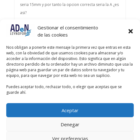
seria 15mm y por tanto la opcion correcta seria la A ¿es
asi?
Gestionar el consentimiento
Autor
Entradas
de las cookies
Viendo 4 entradas - de la 1 a la 4 (de un total de 4)
Nos obligan a ponerte este mensaje la primera vez que entras en esta
web, con la obviedad de que usamos cookies para almacenar y/o
Debes estar registrado para responder a este debate.
acceder a la información del dispositivo. Esto significa que en algún
directorio perdido de tu ordenador hay un archivo diminuto que usa la
página web para guardar un par de datos sobre tu navegador y tu
Nombre de usuario:
equipo, para que navegar por esta web no sea un suplicio.
Puedes aceptar todo, rechazar todo, o elegir que aceptas que se
Contraseña:
guarde ahí.
Recordar mi contraseña
Aceptar
Acceder
Denegar
Ver preferencias