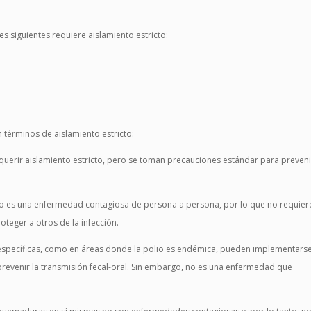
s siguientes requiere aislamiento estricto:
n términos de aislamiento estricto:
requerir aislamiento estricto, pero se toman precauciones estándar para preveni
 No es una enfermedad contagiosa de persona a persona, por lo que no requier
oteger a otros de la infección.
es específicas, como en áreas donde la polio es endémica, pueden implementars
revenir la transmisión fecal-oral. Sin embargo, no es una enfermedad que