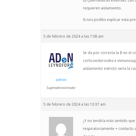
d) Quemaduras extensas: Las 
requieren aislamiento.
Si nos podéis explicar esta pr
5 de febrero de 2024 a las 7:08 am
Se da por correcta la B en el 
corticoesteroides e inmunosup
aislamiento estricto sería la 
admin
Superadministrador
5 de febrero de 2024 a las 10:37 am
¿Y no tendría más sentido que 
respiratoriamente + contacto a 