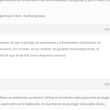
quemaduras en sí mismas no son enfermedades contagiosas y, por lo tanto, n
egunta por favor, muchas gracias.
#21
contexto de que el pénfigo es autoinmune y el tratamiento está basado en
resores. Por lo tanto, en un contexto de paciente inmunodeprimido, el
razón de que se de la B como respuesta correcta.
#21
fuese un aislamiento protector? Al final en el estricto estás queriendo proteger
quien entre en la habitación. En el protector es proteger al paciente de los