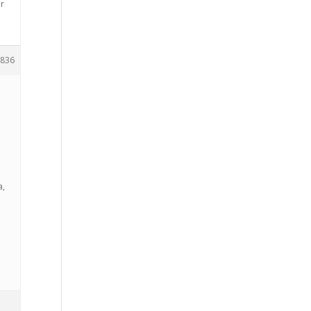
ir
836
e
a,