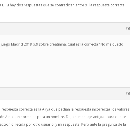
a D. Si hay dos respuestas que se contradicen entre si, la respuesta correcta
#6
r juego Madrid 2019 p.9 sobre creatinina. Cuál es la correcta? No me quedó
#6
respuesta correcta es la A (ya que pedían la respuesta incorrecta): los valores
ión A no son normales para un hombre. Dejo el mensaje antiguo para que se
rección ofrecida por otro usuario, y mi respuesta. Pero ante la pregunta de la