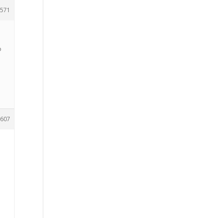
571
o
607