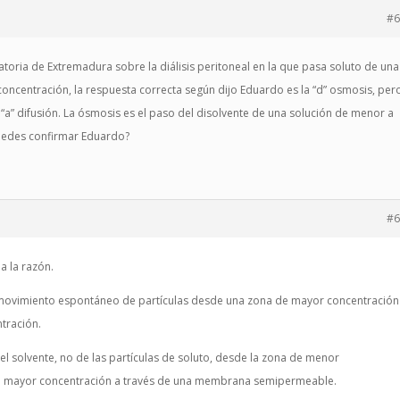
#6
atoria de Extremadura sobre la diálisis peritoneal en la que pasa soluto de una
oncentración, la respuesta correcta según dijo Eduardo es la “d” osmosis, per
a “a” difusión. La ósmosis es el paso del disolvente de una solución de menor a
uedes confirmar Eduardo?
#6
a la razón.
l movimiento espontáneo de partículas desde una zona de mayor concentración
tración.
l solvente, no de las partículas de soluto, desde la zona de menor
de mayor concentración a través de una membrana semipermeable.