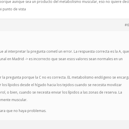
 porque aunque sea un producto del metabolismo muscular, eso no quiere dec
 punto de vista
#6
al interpretar la pregunta cometí un error. La respuesta correcta es la A, qu
bunal en Madrid -> es incorrecto que sean esos valores sean normales en un
r la pregunta porque la C no es correcta. EL metabolismo endógeno se encarg
los lípidos desde el hígado hacia los tejidos cuando se necesita movilizar
erol, o bien, cuando se necesita enviar los lípidos a las zonas de reserva. La
amente muscular.
 para que no haya problemas.