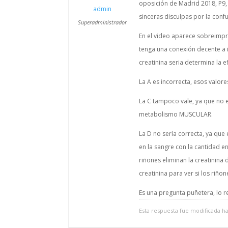
oposición de Madrid 2018, P9, 
admin
sinceras disculpas por la conf
Superadministrador
En el video aparece sobreimpre
tenga una conexión decente a in
creatinina seria determina la ef
La A es incorrecta, esos valo
La C tampoco vale, ya que no 
metabolismo MUSCULAR.
La D no sería correcta, ya qu
en la sangre con la cantidad e
riñones eliminan la creatinin
creatinina para ver si los riño
Es una pregunta puñetera, lo 
Esta respuesta fue modificada h