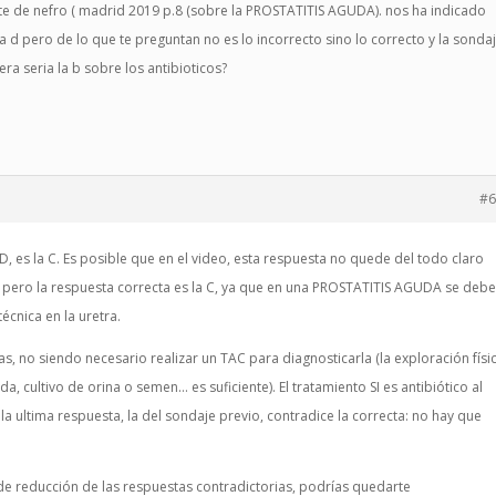
rte de nefro ( madrid 2019 p.8 (sobre la PROSTATITIS AGUDA). nos ha indicado
a d pero de lo que te preguntan no es lo incorrecto sino lo correcto y la sonda
ra seria la b sobre los antibioticos?
#6
D, es la C. Es posible que en el video, esta respuesta no quede del todo claro
), pero la respuesta correcta es la C, ya que en una PROSTATITIS AGUDA se deb
técnica en la uretra.
as, no siendo necesario realizar un TAC para diagnosticarla (la exploración físi
 cultivo de orina o semen… es suficiente). El tratamiento SI es antibiótico al
 la ultima respuesta, la del sondaje previo, contradice la correcta: no hay que
a de reducción de las respuestas contradictorias, podrías quedarte