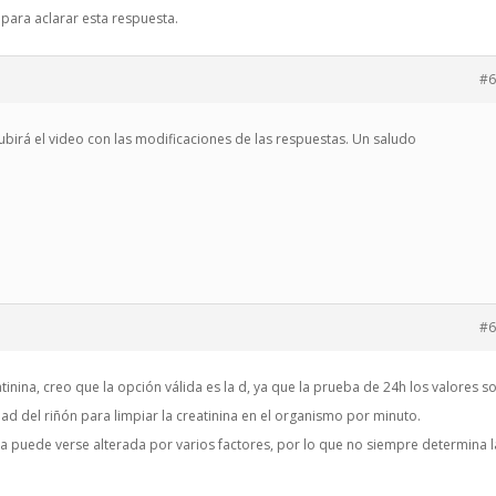
 para aclarar esta respuesta.
#6
ubirá el video con las modificaciones de las respuestas. Un saludo
#6
tinina, creo que la opción válida es la d, ya que la prueba de 24h los valores s
dad del riñón para limpiar la creatinina en el organismo por minuto.
ica puede verse alterada por varios factores, por lo que no siempre determina l