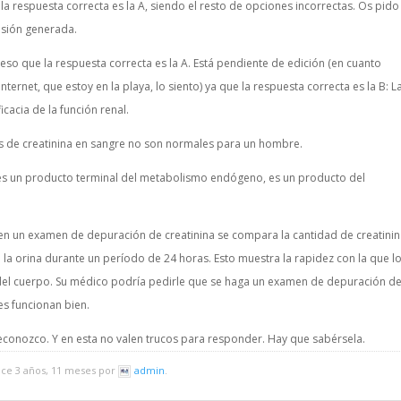
la respuesta correcta es la A, siendo el resto de opciones incorrectas. Os pido
usión generada.
so que la respuesta correcta es la A. Está pendiente de edición (en cuanto
ternet, que estoy en la playa, lo siento) ya que la respuesta correcta es la B: L
icacia de la función renal.
res de creatinina en sangre no son normales para un hombre.
es un producto terminal del metabolismo endógeno, es un producto del
e en un examen de depuración de creatinina se compara la cantidad de creatini
n la orina durante un período de 24 horas. Esto muestra la rapidez con la que l
a del cuerpo. Su médico podría pedirle que se haga un examen de depuración d
nes funcionan bien.
reconozco. Y en esta no valen trucos para responder. Hay que sabérsela.
ace 3 años, 11 meses por
admin
.