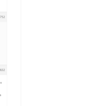
752
832
on
a