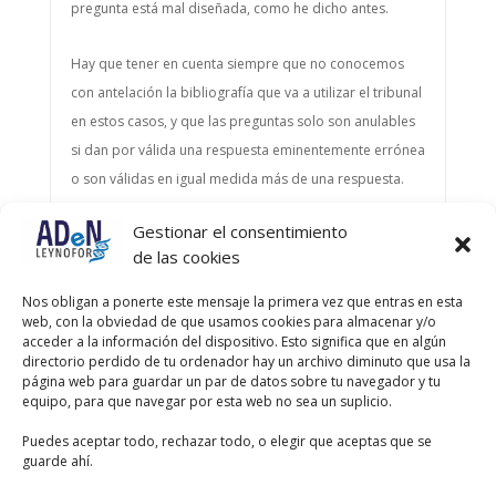
pregunta está mal diseñada, como he dicho antes.
Hay que tener en cuenta siempre que no conocemos
con antelación la bibliografía que va a utilizar el tribunal
en estos casos, y que las preguntas solo son anulables
si dan por válida una respuesta eminentemente errónea
o son válidas en igual medida más de una respuesta.
Gestionar el consentimiento
Autor
Entradas
de las cookies
Viendo 2 entradas - de la 1 a la 2 (de un total de 2)
Nos obligan a ponerte este mensaje la primera vez que entras en esta
web, con la obviedad de que usamos cookies para almacenar y/o
Debes estar registrado para responder a este debate.
acceder a la información del dispositivo. Esto significa que en algún
directorio perdido de tu ordenador hay un archivo diminuto que usa la
página web para guardar un par de datos sobre tu navegador y tu
Nombre de usuario:
equipo, para que navegar por esta web no sea un suplicio.
Puedes aceptar todo, rechazar todo, o elegir que aceptas que se
Contraseña:
guarde ahí.
Recordar mi contraseña