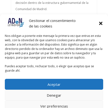
decisión dentro de la estructura gubernamental de la
Comunidad de Madrid.
Gestionar el consentimiento
Autor
Entradas
de las cookies
Viendo 2 entradas - de la 1 a la 2 (de un total de 2)
Nos obligan a ponerte este mensaje la primera vez que entras en esta
web, con la obviedad de que usamos cookies para almacenar y/o
Debes estar registrado para responder a este debate.
acceder a la información del dispositivo. Esto significa que en algún
directorio perdido de tu ordenador hay un archivo diminuto que usa la
página web para guardar un par de datos sobre tu navegador y tu
Nombre de usuario:
equipo, para que navegar por esta web no sea un suplicio.
Puedes aceptar todo, rechazar todo, o elegir que aceptas que se
Contraseña:
guarde ahí.
Recordar mi contraseña
Aceptar
Acceder
Denegar
Ver preferencias