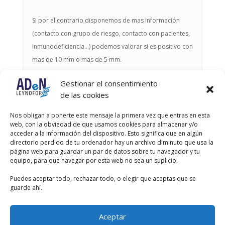
Si por el contrario disponemos de mas información
(contacto con grupo de riesgo, contacto con pacientes,
inmunodeficiencia…) podemos valorar si es positivo con
mas de 10 mm o mas de 5 mm.
Gestionar el consentimiento
Autor
Entradas
de las cookies
Viendo 9 entradas - de la 1 a la 9 (de un total de 9)
Nos obligan a ponerte este mensaje la primera vez que entras en esta
web, con la obviedad de que usamos cookies para almacenar y/o
Debes estar registrado para responder a este debate.
acceder a la información del dispositivo. Esto significa que en algún
directorio perdido de tu ordenador hay un archivo diminuto que usa la
página web para guardar un par de datos sobre tu navegador y tu
Nombre de usuario:
equipo, para que navegar por esta web no sea un suplicio.
Puedes aceptar todo, rechazar todo, o elegir que aceptas que se
Contraseña:
guarde ahí.
Recordar mi contraseña
Aceptar
Acceder