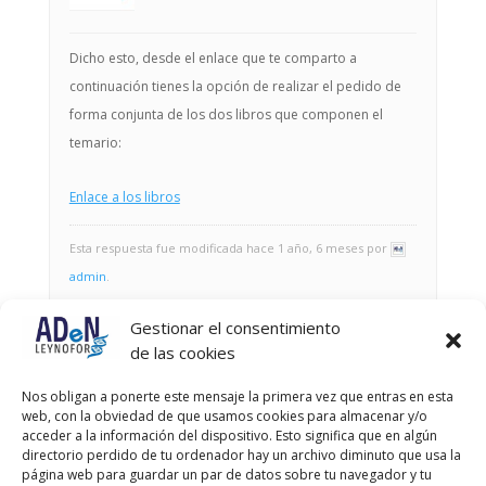
Dicho esto, desde el enlace que te comparto a
continuación tienes la opción de realizar el pedido de
forma conjunta de los dos libros que componen el
temario:
Enlace a los libros
Esta respuesta fue modificada hace 1 año, 6 meses por
admin
.
Gestionar el consentimiento
Autor
Entradas
de las cookies
Viendo 3 entradas - de la 1 a la 3 (de un total de 3)
Nos obligan a ponerte este mensaje la primera vez que entras en esta
web, con la obviedad de que usamos cookies para almacenar y/o
Debes estar registrado para responder a este debate.
acceder a la información del dispositivo. Esto significa que en algún
directorio perdido de tu ordenador hay un archivo diminuto que usa la
página web para guardar un par de datos sobre tu navegador y tu