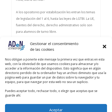
A los opositores por estabilización les entran los temas
de legislación del 1 al 6, hasta las leyes de LGTBI. La UE,
fuentes del derecho, derecho administrativo solo son
para alumnos de turno libre.
Gestionar el consentimiento
Autor
Entradas
de las cookies
Viendo 2 entradas - de la 1 a la 2 (de un total de 2)
Nos obligan a ponerte este mensaje la primera vez que entras en esta
web, con la obviedad de que usamos cookies para almacenar y/o
Debes estar registrado para responder a este debate.
acceder a la información del dispositivo. Esto significa que en algún
directorio perdido de tu ordenador hay un archivo diminuto que usa la
página web para guardar un par de datos sobre tu navegador y tu
Nombre de usuario:
equipo, para que navegar por esta web no sea un suplicio.
Puedes aceptar todo, rechazar todo, o elegir que aceptas que se
Contraseña:
guarde ahí.
Recordar mi contraseña
Aceptar
Acceder