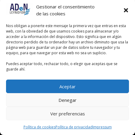
Gestionar el consentimiento
Autor
Entradas
de las cookies
Viendo 2 entradas - de la 1 a la 2 (de un total de 2)
Nos obligan a ponerte este mensaje la primera vez que entras en esta
web, con la obviedad de que usamos cookies para almacenar y/o
Debes estar registrado para responder a este debate.
acceder a la información del dispositivo. Esto significa que en algún
directorio perdido de tu ordenador hay un archivo diminuto que usa la
página web para guardar un par de datos sobre tu navegador y tu
Nombre de usuario:
equipo, para que navegar por esta web no sea un suplicio.
Puedes aceptar todo, rechazar todo, o elegir que aceptas que se
Contraseña:
guarde ahí.
Recordar mi contraseña
Aceptar
Acceder
Denegar
Ver preferencias
Política de cookies
Política de privacidad
Impressum