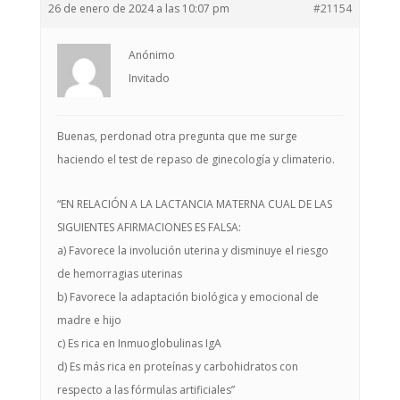
26 de enero de 2024 a las 10:07 pm
#21154
Anónimo
Invitado
Buenas, perdonad otra pregunta que me surge
haciendo el test de repaso de ginecología y climaterio.
“EN RELACIÓN A LA LACTANCIA MATERNA CUAL DE LAS
SIGUIENTES AFIRMACIONES ES FALSA:
a) Favorece la involución uterina y disminuye el riesgo
de hemorragias uterinas
b) Favorece la adaptación biológica y emocional de
madre e hijo
c) Es rica en Inmuoglobulinas IgA
d) Es más rica en proteínas y carbohidratos con
respecto a las fórmulas artificiales”