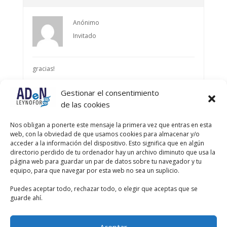
Anónimo
Invitado
gracias!
Gestionar el consentimiento
Autor
Entradas
de las cookies
Viendo 4 entradas - de la 1 a la 4 (de un total de 4)
Nos obligan a ponerte este mensaje la primera vez que entras en esta
web, con la obviedad de que usamos cookies para almacenar y/o
Debes estar registrado para responder a este debate.
acceder a la información del dispositivo. Esto significa que en algún
directorio perdido de tu ordenador hay un archivo diminuto que usa la
página web para guardar un par de datos sobre tu navegador y tu
Nombre de usuario:
equipo, para que navegar por esta web no sea un suplicio.
Puedes aceptar todo, rechazar todo, o elegir que aceptas que se
Contraseña:
guarde ahí.
Recordar mi contraseña
Aceptar