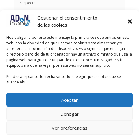
respecto.
Gestionar el consentimiento
Autor
Entradas
de las cookies
Viendo 3 entradas - de la 1 a la 3 (de un total de 3)
Nos obligan a ponerte este mensaje la primera vez que entras en esta
web, con la obviedad de que usamos cookies para almacenar y/o
Debes estar registrado para responder a este debate.
acceder a la información del dispositivo. Esto significa que en algún
directorio perdido de tu ordenador hay un archivo diminuto que usa la
página web para guardar un par de datos sobre tu navegador y tu
Nombre de usuario:
equipo, para que navegar por esta web no sea un suplicio.
Puedes aceptar todo, rechazar todo, o elegir que aceptas que se
Contraseña:
guarde ahí.
Recordar mi contraseña
Aceptar
Acceder
Denegar
Ver preferencias