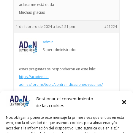
aclararme está duda
Muchas gracias
1 de febrero de 2024 a las 2:51 pm
#21224
admin
Superadministrador
estas preguntas se respondieron en este hilo:
https://academia-
adn.es/forums/topic/contraindicaciones-vacunas/
Gestionar el consentimiento
Autor
Entradas
de las cookies
Viendo 2 entradas - de la 1 a la 2 (de un total de 2)
Nos obligan a ponerte este mensaje la primera vez que entras en esta
web, con la obviedad de que usamos cookies para almacenar y/o
Debes estar registrado para responder a este debate.
acceder a la información del dispositivo. Esto significa que en algún