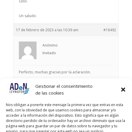
caso.
Un saludo.
17 de febrero de 2023 a las 10:39 am
#18492
Anónimo
Invitado
Perfecto, muchas gracias por la aclaración.
Gestionar el consentimiento
Autor
Entradas
de las cookies
Viendo 3 entradas - de la 1 a la 3 (de un total de 3)
Nos obligan a ponerte este mensaje la primera vez que entras en esta
web, con la obviedad de que usamos cookies para almacenar y/o
Debes estar registrado para responder a este debate.
acceder a la información del dispositivo. Esto significa que en algún
directorio perdido de tu ordenador hay un archivo diminuto que usa la
página web para guardar un par de datos sobre tu navegador y tu
Nombre de usuario:
equipo, para que navegar por esta web no sea un suplicio.