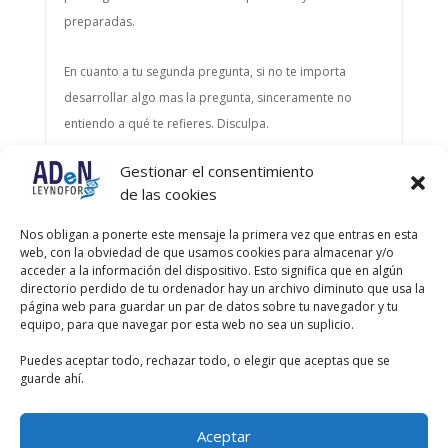
preparadas.
En cuanto a tu segunda pregunta, si no te importa
desarrollar algo mas la pregunta, sinceramente no
entiendo a qué te refieres. Disculpa.
Gestionar el consentimiento
Autor
Entradas
de las cookies
Viendo 2 entradas - de la 1 a la 2 (de un total de 2)
Nos obligan a ponerte este mensaje la primera vez que entras en esta
web, con la obviedad de que usamos cookies para almacenar y/o
Debes estar registrado para responder a este debate.
acceder a la información del dispositivo. Esto significa que en algún
directorio perdido de tu ordenador hay un archivo diminuto que usa la
página web para guardar un par de datos sobre tu navegador y tu
Nombre de usuario:
equipo, para que navegar por esta web no sea un suplicio.
Puedes aceptar todo, rechazar todo, o elegir que aceptas que se
Contraseña:
guarde ahí.
Recordar mi contraseña
Aceptar
Acceder