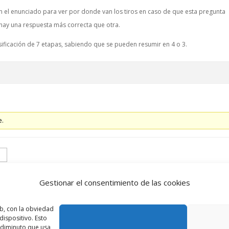
n el enunciado para ver por donde van los tiros en caso de que esta pregunta
 hay una respuesta más correcta que otra.
lasificación de 7 etapas, sabiendo que se pueden resumir en 4 o 3.
e.
Gestionar el consentimiento de las cookies
b, con la obviedad
Accede
ispositivo. Esto
o diminuto que usa