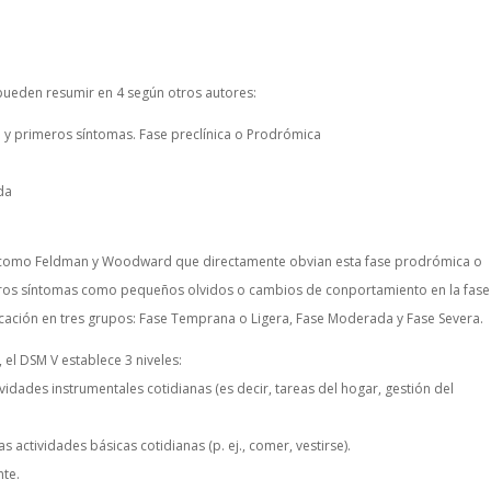
 pueden resumir en 4 según otros autores:
 y primeros síntomas. Fase preclínica o Prodrómica
da
s como Feldman y Woodward que directamente obvian esta fase prodrómica o
meros síntomas como pequeños olvidos o cambios de conportamiento en la fase
cación en tres grupos: Fase Temprana o Ligera, Fase Moderada y Fase Severa.
el DSM V establece 3 niveles:
tividades instrumentales cotidianas (es decir, tareas del hogar, gestión del
s actividades básicas cotidianas (p. ej., comer, vestirse).
nte.