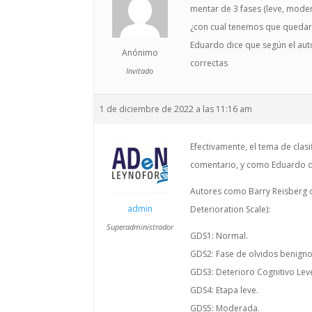
mentar de 3 fases (leve, mode
¿con cual tenemos que queda
Eduardo dice que según el au
Anónimo
correctas
Invitado
1 de diciembre de 2022 a las 11:16 am
Efectivamente, el tema de clas
comentario, y como Eduardo dij
Autores como Barry Reisberg cl
admin
Deterioration Scale):
Superadministrador
GDS1: Normal.
GDS2: Fase de olvidos benigno
GDS3: Deterioro Cognitivo Lev
GDS4: Etapa leve.
GDS5: Moderada.