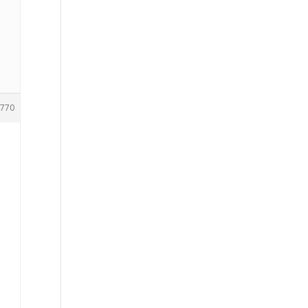
n
770