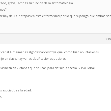
rado, grave). Ambas en función de la sintomatología
rnos?
tor hay de 3 a 7 etapas en esta enfermedad por lo que supongo que ambas so
#15
ificar el Alzheimer es algo “escabroso” ya que, como bien apuntas en tu
o en clase, hay varias clasificaciones posibles.
asifican en 7 etapas que se usan para definir la escala GDS (Global
s asociados a la edad.
e.