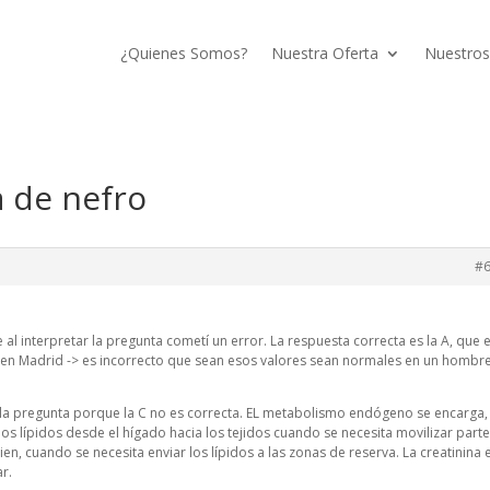
¿Quienes Somos?
Nuestra Oferta
Nuestros
a de nefro
#
l interpretar la pregunta cometí un error. La respuesta correcta es la A, que 
l en Madrid -> es incorrecto que sean esos valores sean normales en un hombre
 la pregunta porque la C no es correcta. EL metabolismo endógeno se encarga,
os lípidos desde el hígado hacia los tejidos cuando se necesita movilizar part
bien, cuando se necesita enviar los lípidos a las zonas de reserva. La creatinina 
r.