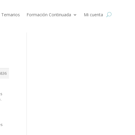
 Temarios
Formación Continuada
Mi cuenta
6836
es
.
e
es