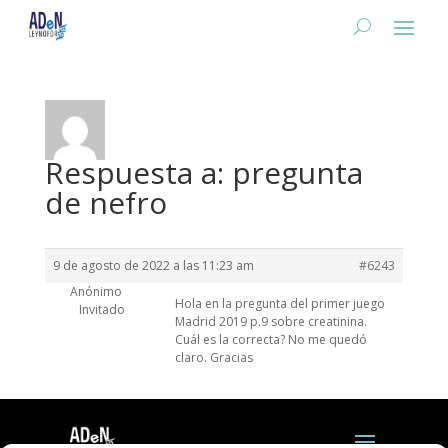
Respuesta a: pregunta
de nefro
9 de agosto de 2022 a las 11:23 am
#6243
Anónimo
Hola en la pregunta del primer juego
Invitado
Madrid 2019 p.9 sobre creatinina.
Cuál es la correcta? No me quedó
claro. Gracias