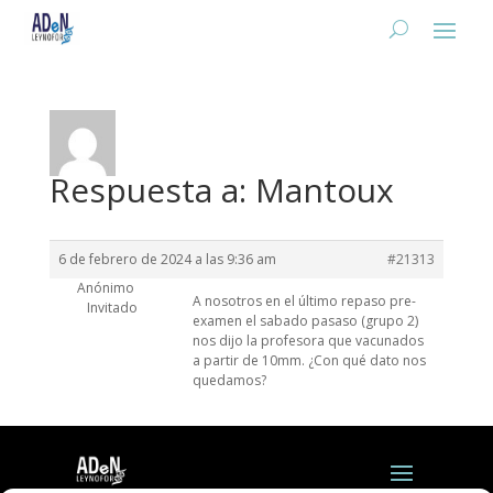
Respuesta a: Mantoux
6 de febrero de 2024 a las 9:36 am
#21313
Anónimo
A nosotros en el último repaso pre-
Invitado
examen el sabado pasaso (grupo 2)
nos dijo la profesora que vacunados
a partir de 10mm. ¿Con qué dato nos
quedamos?