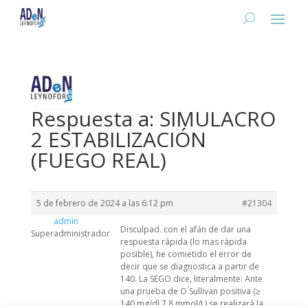
Respuesta a: SIMULACRO
2 ESTABILIZACIÓN
(FUEGO REAL)
5 de febrero de 2024 a las 6:12 pm
#21304
admin
Disculpad. con el afán de dar una
Superadministrador
respuesta rápida (lo mas rápida
posible), he comietido el error de
decir que se diagnostica a partir de
140. La SEGO dice, literalmente: Ante
una prueba de O ́Sullivan positiva (≥
140 mg/dl 7,8 mmol/L) se realizará la