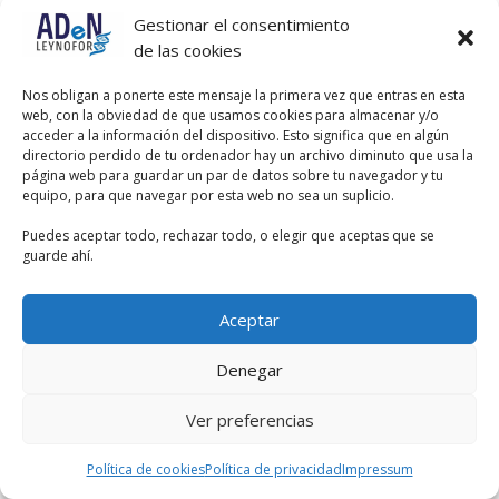
confirmación diagnóstica con la
Gestionar el consentimiento
prueba de sobrecarga oral con 100 g
de las cookies
de glucosa, por lo tanto, la respuesta
C no sería correcta.
Nos obligan a ponerte este mensaje la primera vez que entras en esta
web, con la obviedad de que usamos cookies para almacenar y/o
Pero, repito, el tribunal dio por buena
acceder a la información del dispositivo. Esto significa que en algún
la respuesta B.
directorio perdido de tu ordenador hay un archivo diminuto que usa la
página web para guardar un par de datos sobre tu navegador y tu
equipo, para que navegar por esta web no sea un suplicio.
Puedes aceptar todo, rechazar todo, o elegir que aceptas que se
guarde ahí.
Aceptar
Denegar
Ver preferencias
Política de cookies
Política de privacidad
Impressum