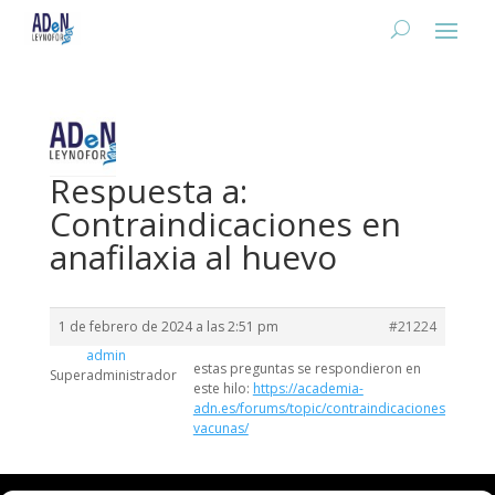
Respuesta a:
Contraindicaciones en
anafilaxia al huevo
1 de febrero de 2024 a las 2:51 pm
#21224
admin
estas preguntas se respondieron en
Superadministrador
este hilo:
https://academia-
adn.es/forums/topic/contraindicaciones-
vacunas/