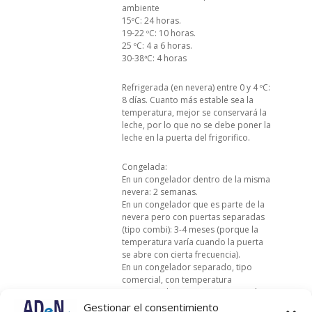
ambiente
15ºC: 24 horas.
19-22 ºC: 10 horas.
25 ºC: 4 a 6 horas.
30-38ªC: 4 horas
Refrigerada (en nevera) entre 0 y 4 ºC:
8 días. Cuanto más estable sea la
temperatura, mejor se conservará la
leche, por lo que no se debe poner la
leche en la puerta del frigorifico.
Congelada:
En un congelador dentro de la misma
nevera: 2 semanas.
En un congelador que es parte de la
nevera pero con puertas separadas
(tipo combi): 3-4 meses (porque la
temperatura varía cuando la puerta
se abre con cierta frecuencia).
En un congelador separado, tipo
comercial, con temperatura
constante de -19 ºC: 6 meses o más.
Gestionar el consentimiento