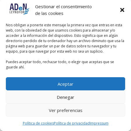
origina en los huesos, articulaciones,
Gestionar el consentimiento
músculos o piel y es bien localizado,
descrito como sordo, doloroso o
de las cookies
pulsátil. En contraste, el dolor
neuropático, tiende a ser difuso y mal
Nos obligan a ponerte este mensaje la primera vez que entras en esta
localizado, y puede acompañarse de
web, con la obviedad de que usamos cookies para almacenar y/o
síntomas vegetativos.
acceder a la información del dispositivo. Esto significa que en algún
directorio perdido de tu ordenador hay un archivo diminuto que usa la
página web para guardar un par de datos sobre tu navegador y tu
equipo, para que navegar por esta web no sea un suplicio.
Puedes aceptar todo, rechazar todo, o elegir que aceptas que se
guarde ahí.
Aceptar
Denegar
Ver preferencias
Política de cookies
Política de privacidad
Impressum