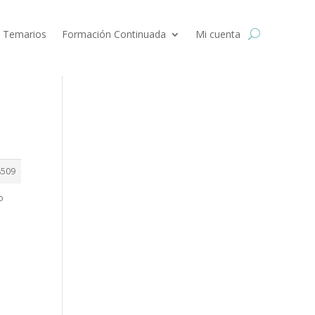
 Temarios
Formación Continuada
Mi cuenta
8509
o
s