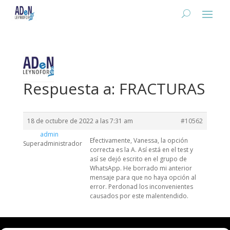
Respuesta a: FRACTURAS
18 de octubre de 2022 a las 7:31 am
#10562
admin
Efectivamente, Vanessa, la opción
Superadministrador
correcta es la A. Así está en el test y
así se dejó escrito en el grupo de
WhatsApp. He borrado mi anterior
mensaje para que no haya opción al
error. Perdonad los inconvenientes
causados por este malentendido.