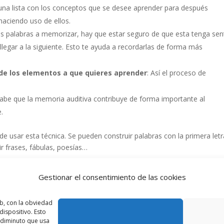
r una lista con los conceptos que se desee aprender para después
 haciendo uso de ellos.
o las palabras a memorizar, hay que estar seguro de que esta tenga sen
llegar a la siguiente. Esto te ayuda a recordarlas de forma más
s de los elementos a que quieres aprender
: Así el proceso de
sabe que la memoria auditiva contribuye de forma importante al
.
e usar esta técnica. Se pueden construir palabras con la primera let
r frases, fábulas, poesías…
nuestra memoria para que, saliendo de su “zona de confort” te sea ma
Gestionar el consentimiento de las cookies
has veces, lo que estás estudiando y de la forma que lo estás
obar una forma nueva se facilita al cerebro el adquirir esa informació
b, con la obviedad
ispositivo. Esto
o diminuto que usa