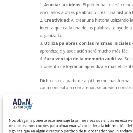
Asociar las ideas
: El primer paso será crea
vincularlos a otras palabras o crear una historia
Creatividad
: Al crear una historia utilizand
Intenta que cada una de las palabras te ayude a 
organizada.
Utiliza palabras con las mismas iniciale
aprendizaje y asociación será mucho más fácil.
Saca ventaja de la memoria auditiva
: Se 
momento de lograr un aprendizaje más eficiente
Dicho esto, a partir de aquí hay muchas formas d
cada concepto a concatenar, se pueden construi
En conclusión, el fin de todo esto es ejercitar 
fácil recordar conceptos. Esto significa que muc
memorizando, no termina de interiorizarse. Al pr
Nos obligan a ponerte este mensaje la primera vez que entras en esta we
de que usamos cookies para almacenar y/o acceder a la información del d
significa que en algún directorio perdido de tu ordenador hay un archiv