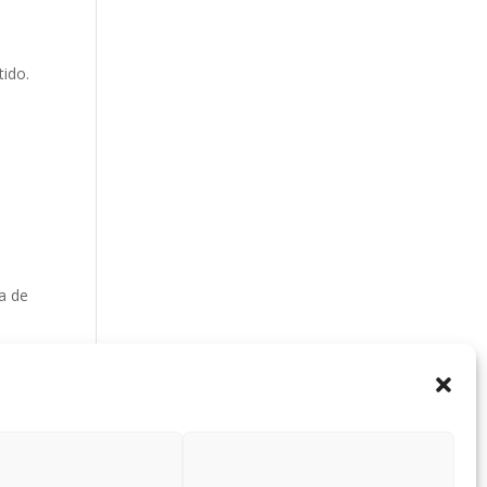
tido.
ra de
s
n.