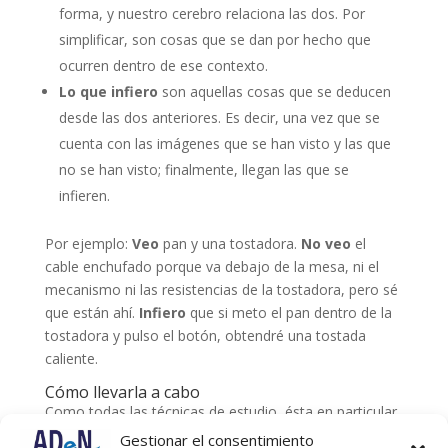
forma, y nuestro cerebro relaciona las dos. Por
simplificar, son cosas que se dan por hecho que
ocurren dentro de ese contexto.
Lo que infiero
son aquellas cosas que se deducen
desde las dos anteriores. Es decir, una vez que se
cuenta con las imágenes que se han visto y las que
no se han visto; finalmente, llegan las que se
infieren.
Por ejemplo:
Veo
pan y una tostadora.
No veo
el
cable enchufado porque va debajo de la mesa, ni el
mecanismo ni las resistencias de la tostadora, pero sé
que están ahí.
Infiero
que si meto el pan dentro de la
tostadora y pulso el botón, obtendré una tostada
caliente.
Cómo llevarla a cabo
Como todas las técnicas de estudio, ésta en particular
también requiere algún tipo de planificación. Lo mejor
Gestionar el consentimiento