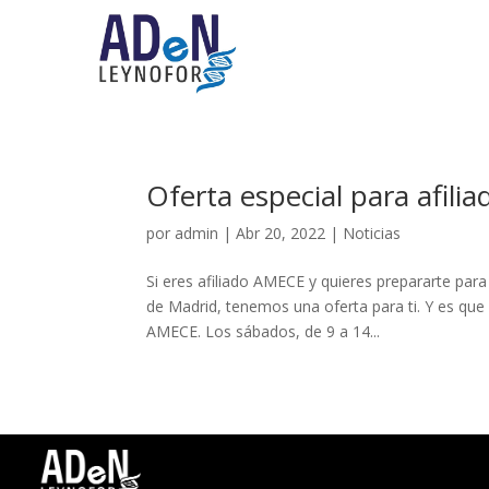
Oferta especial para afil
por
admin
|
Abr 20, 2022
|
Noticias
Si eres afiliado AMECE y quieres prepararte par
de Madrid, tenemos una oferta para ti. Y es que
AMECE. Los sábados, de 9 a 14...