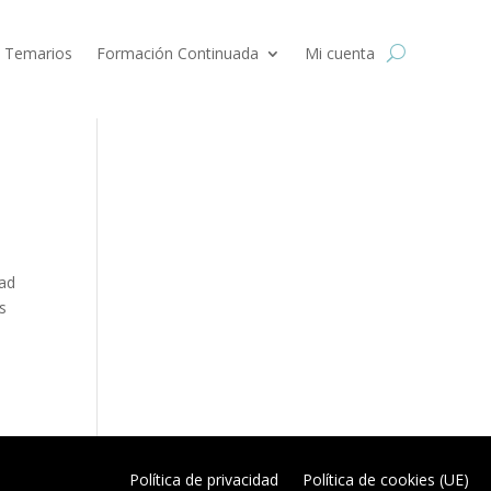
 Temarios
Formación Continuada
Mi cuenta
dad
s
Política de privacidad
Política de cookies (UE)