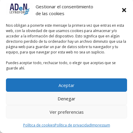
pero ya tenemos el apellido. En este
Gestionar el consentimiento
caso, Dacrio: Lagrima.
de las cookies
Cistitis: inflamación de la vejiga. Con
Nos obligan a ponerte este mensaje la primera vez que entras en esta
el nombre Dacrio delante,
web, con la obviedad de que usamos cookies para almacenar y/o
inflamación del saco lagrimal.
acceder a la información del dispositivo. Esto significa que en algún
directorio perdido de tu ordenador hay un archivo diminuto que usa la
Luego desde aquí es saber que causa
página web para guardar un par de datos sobre tu navegador y tu
cada una y que tratamiento tiene.
equipo, para que navegar por esta web no sea un suplicio.
Pero si tenemos claro lo que significa
cada cosa sabiendo de donde viene
Puedes aceptar todo, rechazar todo, o elegir que aceptas que se
el nombre, el resto es un poquito
guarde ahí.
mas fácil.
Aceptar
Denegar
Ver preferencias
Política de cookies
Política de privacidad
Impressum