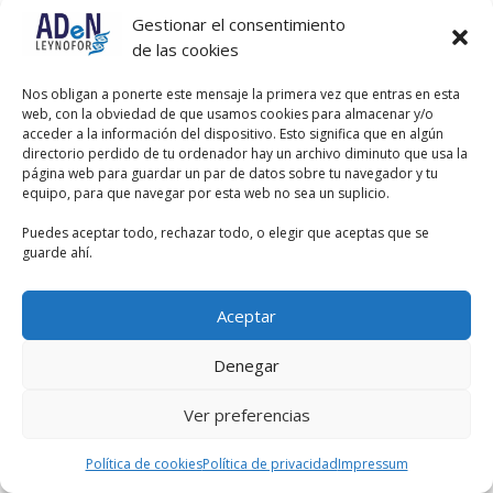
ninguna exclusiva de la Comunidad
Gestionar el consentimiento
Autónoma.
de las cookies
Si bien el artículo 149 de la
constitución establece como
Nos obligan a ponerte este mensaje la primera vez que entras en esta
competencia esclusiva del estado la
web, con la obviedad de que usamos cookies para almacenar y/o
Sanidad exterior. Bases y
acceder a la información del dispositivo. Esto significa que en algún
coordinación general de la sanidad.
directorio perdido de tu ordenador hay un archivo diminuto que usa la
Legislación sobre productos
página web para guardar un par de datos sobre tu navegador y tu
farmacéuticos, si la pregunta de
equipo, para que navegar por esta web no sea un suplicio.
examen fuera la que has expuesto, la
respuesta correcta sería la B. Y si
Puedes aceptar todo, rechazar todo, o elegir que aceptas que se
preguntaran por competencia
guarde ahí.
exclusiva de la CCAA, la respuesta
correcta sería NINGUNA DE LAS
ANTERIORES.
Aceptar
Denegar
Ver preferencias
Política de cookies
Política de privacidad
Impressum