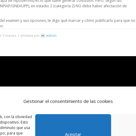
capa de hipodermis) es lo que suele generar confusión. Pero, según las
/NPIAP/GNEAUPP), en estadio 2 (categoría 2) NO debe haber afectación de
 del examen y sus opciones, te digo qué marcar y cómo justificarlo para que no
ón.
ce 5 meses, 1 semana por
admin
.
Gestionar el consentimiento de las cookies
b, con la obviedad
ispositivo. Esto
o diminuto que usa
ipo, para que
Aceptar