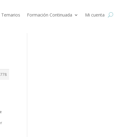
 Temarios
Formación Continuada
Mi cuenta
4778
se
er