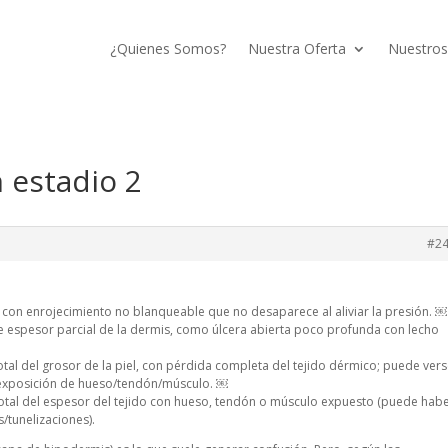
¿Quienes Somos?
Nuestra Oferta
Nuestros
 estadio 2
#2
cta con enrojecimiento no blanqueable que no desaparece al aliviar la presión. ￼
 de espesor parcial de la dermis, como úlcera abierta poco profunda con lecho
 total del grosor de la piel, con pérdida completa del tejido dérmico; puede ver
 exposición de hueso/tendón/músculo. ￼
 total del espesor del tejido con hueso, tendón o músculo expuesto (puede hab
s/tunelizaciones).