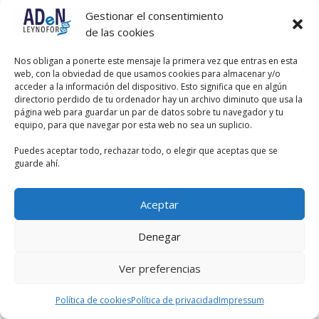
Gestionar el consentimiento
Dicho esto, la American Heart
Association (AHA) y American College
de las cookies
of Cardiology (ACC) publicaron en
2017 unas guías que redujeron el
Nos obligan a ponerte este mensaje la primera vez que entras en esta
umbral para el diagnóstico de
web, con la obviedad de que usamos cookies para almacenar y/o
hipertensión a 130/80 mm Hg,
acceder a la información del dispositivo. Esto significa que en algún
bajando de los anteriores 140/90 mm
directorio perdido de tu ordenador hay un archivo diminuto que usa la
Hg.
página web para guardar un par de datos sobre tu navegador y tu
equipo, para que navegar por esta web no sea un suplicio.
De momento, nos quedaremos con la
cifra de las organizaciones europeas
Puedes aceptar todo, rechazar todo, o elegir que aceptas que se
y la OMS.
guarde ahí.
Aceptar
Denegar
Ver preferencias
Política de cookies
Política de privacidad
Impressum