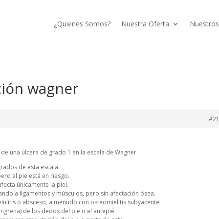
¿Quienes Somos?
Nuestra Oferta
Nuestros
ación wagner
#2
de una úlcera de grado 1 en la escala de Wagner.
rados de esta escala:
ero el pie está en riesgo.
afecta únicamente la piel.
ando a ligamentos y músculos, pero sin afectación ósea.
lulitis o absceso, a menudo con osteomielitis subyacente.
ngrena) de los dedos del pie o el antepié.