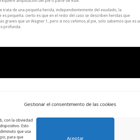
requiere amputación del pie o parte de este.
 se trata de una pequeña herida, independientemente del exudado, la
es pequeña. cierto es que en el resto del caso se describen heridas que
s graves que un Wagner 1, pero si nos ceñimos al pie, solo sabemos que es 
es profunda.
Gestionar el consentimiento de las cookies
b, con la obviedad
ispositivo. Esto
o diminuto que usa
ipo, para que
Aceptar