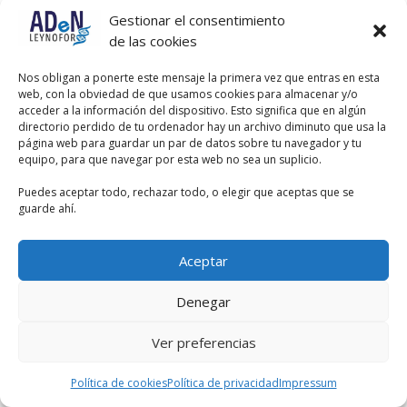
que se utiliza en el dializador para
Gestionar el consentimiento
recibir los solutos y toxinas que se
de las cookies
eliminan de la sangre. Aunque juega
un papel crucial en el establecimiento
del gradiente de concentración
Nos obligan a ponerte este mensaje la primera vez que entras en esta
necesario para la difusión, en sí
web, con la obviedad de que usamos cookies para almacenar y/o
mismo no es el “mecanismo” que
acceder a la información del dispositivo. Esto significa que en algún
permite el transporte, sino el medio a
directorio perdido de tu ordenador hay un archivo diminuto que usa la
través del cual se realiza el
página web para guardar un par de datos sobre tu navegador y tu
transporte.
equipo, para que navegar por esta web no sea un suplicio.
Puedes aceptar todo, rechazar todo, o elegir que aceptas que se
guarde ahí.
Aceptar
Denegar
Ver preferencias
Política de cookies
Política de privacidad
Impressum