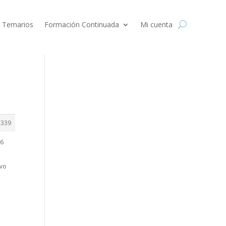
 Temarios
Formación Continuada
Mi cuenta
1339
96
evo