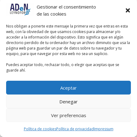
las glándulas sebáceas del párpado,
Gestionar el consentimiento
los chalaziones son generalmente
de las cookies
indoloros y representan una reacción
granulomatosa a material graso que
ha sido extravasado en el tejido del
Nos obligan a ponerte este mensaje la primera vez que entras en esta
párpado. Es la clínica del nódulo y no
web, con la obviedad de que usamos cookies para almacenar y/o
la localización la que nos da la
acceder a la información del dispositivo. Esto significa que en algún
respuesta correcta en este caso.
directorio perdido de tu ordenador hay un archivo diminuto que usa la
página web para guardar un par de datos sobre tu navegador y tu
equipo, para que navegar por esta web no sea un suplicio.
Puedes aceptar todo, rechazar todo, o elegir que aceptas que se
guarde ahí.
Aceptar
Denegar
Ver preferencias
Política de cookies
Política de privacidad
Impressum