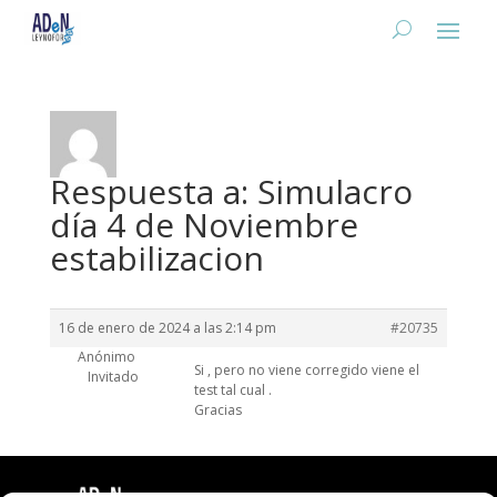
Respuesta a: Simulacro
día 4 de Noviembre
estabilizacion
16 de enero de 2024 a las 2:14 pm
#20735
Anónimo
Si , pero no viene corregido viene el
Invitado
test tal cual .
Gracias