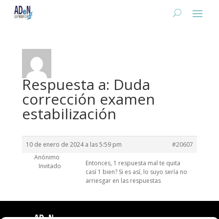
Respuesta a: Duda
corrección examen
estabilización
10 de enero de 2024 a las 5:59 pm
#20607
Anónimo
Entonces, 1 respuesta mal te quita
Invitado
casí 1 bien? Si es así, lo suyo sería no
arriesgar en las respuestas