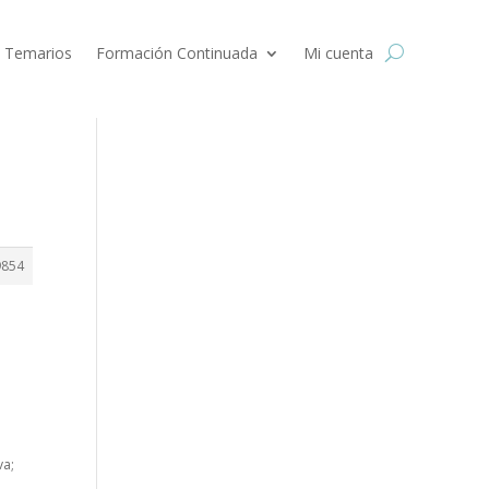
 Temarios
Formación Continuada
Mi cuenta
9854
va;