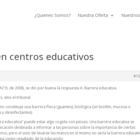
¿Quienes Somos?
Nuestra Oferta
Nuestros
en centros educativos
#1
SACYL de 2008, se dio por buena la respuesta A: Barrera educativa.
 sino el tribunal.
o constituye una barrera física (guantes), biológica (un biofilm, mucosa o
 y desinfectantes).
rera educativa” puede estar algo cogida con pinzas. Una barrera educativa se
nicación destinada a informar a las personas sobre la importancia de ciertas
nos, pero el acto de lavarse las manos en sí mismo no sería la barrera educati
oma como resultado de la educación.