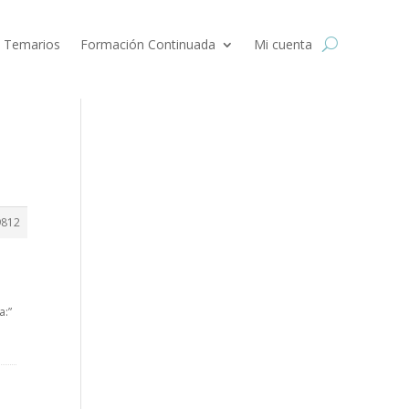
 Temarios
Formación Continuada
Mi cuenta
9812
a:”