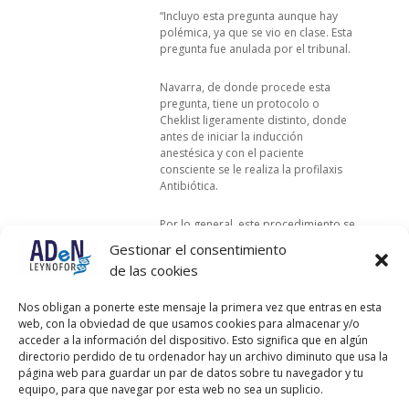
“Incluyo esta pregunta aunque hay
polémica, ya que se vio en clase. Esta
pregunta fue anulada por el tribunal.
Navarra, de donde procede esta
pregunta, tiene un protocolo o
Cheklist ligeramente distinto, donde
antes de iniciar la inducción
anestésica y con el paciente
consciente se le realiza la profilaxis
Antibiótica.
Por lo general, este procedimiento se
encuentra en el segundo paso del
Gestionar el consentimiento
cheklist, después de la inducción de
de las cookies
la anestesia.
Nos obligan a ponerte este mensaje la primera vez que entras en esta
Es por ello que las Ayunas (que se
web, con la obviedad de que usamos cookies para almacenar y/o
sobreentienden antes de una
acceder a la información del dispositivo. Esto significa que en algún
inducción anestésica) podrían
directorio perdido de tu ordenador hay un archivo diminuto que usa la
considerarse como respuesta
página web para guardar un par de datos sobre tu navegador y tu
incorrecta o correcta, dependiendo
equipo, para que navegar por esta web no sea un suplicio.
del criterio del tribunal al no estar